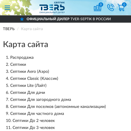
0
0
ОФИЦИАЛЬНЫЙ ДИЛЕР
TVER-SEPTIK В РОССИИ
ТВЕРЬ
Карта сайта
Карта сайта
1.
Распродажа
2.
Септики
3.
Септики Aero (Аэро)
4.
Септики Classic (Классик)
5.
Септики Lite (Лайт)
6.
Септики Для дачи
7.
Септики Для загородного дома
8.
Септики Для поселков (автономные канализации)
9.
Септики Для частного дома
10.
Септики До 2 человек
11.
Септики До 3 человек