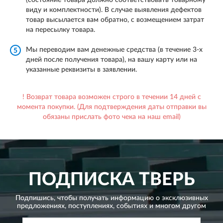
(состояние товара должно соответствовать товарному
виду и комплектности). В случае выявления дефектов
товар высылается вам обратно, с возмещением затрат
на пересылку товара.
Мы переводим вам денежные средства (в течение 3-х
5
дней после получения товара), на вашу карту или на
указанные реквизиты в заявлении.
! Возврат товара возможен строго в течении 14 дней с
момента покупки. (Для подтверждения даты отправки вы
обязаны прислать фото чека на наш email)
ПОДПИСКА
ТВЕРЬ
Подпишись, чтобы получать информацию о эксклюзивных
предложениях,
поступлениях, событиях и многом другом